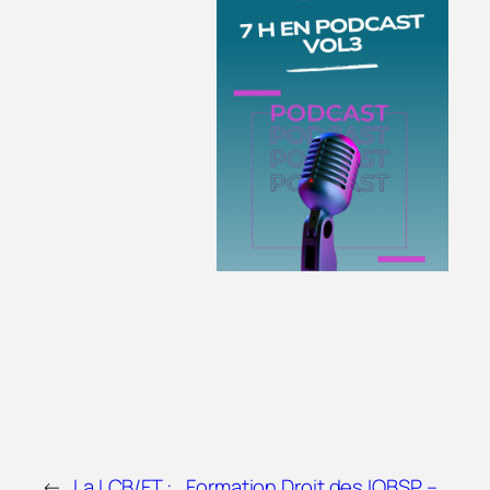
←
La LCB/FT :
Formation Droit des IOBSP –